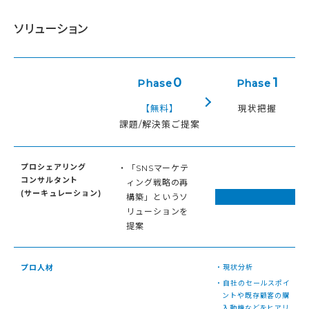
ソリューション
0
1
Phase
Phase
【無料】
現状把握
課題/解決策ご提案
プロシェアリング
・「SNSマーケテ
コンサルタント
ィング戦略の再
(サーキュレーション)
構築」というソ
リューションを
提案
プロ人材
・現状分析
・自社のセールスポイ
ントや既存顧客の購
入動機などをヒアリ