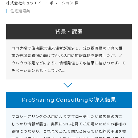
株式会社キュウエイコーポレーション 様
住宅建設業
背景・課題
コロナ禍で住宅展示場来場者が減少し、想定顧客層の子育て世
帯の来場者獲得に向けてSNS活用に広報戦略を転換したが、ノ
ウハウの不足などにより、情報発信しても結果に結びつかず、モ
チベーションも低下していた。
ProSharing Consultingの導入結果
プロシェアリングの活用によりアプローチしたい顧客層の方に
しっかり情報が届き、実際にSNSを見てご来場いただくお客様の
獲得につながり、これまで当たり前だと思っていた経営手法を抜