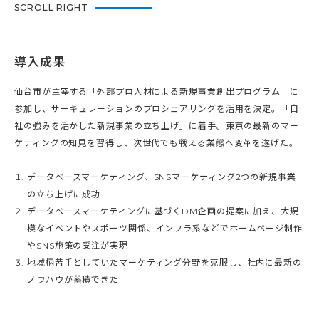
SCROLL RIGHT
導入成果
仙台市が主宰する「外部プロ人材による新規事業創出プログラム」に
参加し、サーキュレーションのプロシェアリングを活用を決定。「自
社の強みを活かした新規事業の立ち上げ」に着手。東京の最新のマー
ケティングの知見を習得し、次世代でも戦える業態へ変革を遂げた。
データベースマーケティング、SNSマーケティング2つの新規事業
の立ち上げに成功
データベースマーケティングに基づくDM企画の提案に加え、大規
模なイベントやスポーツ関係、インフラ系などでホームページ制作
やSNS施策の受注が実現
地域柄苦手としていたマーケティング分野を克服し、社内に最新の
ノウハウが蓄積できた