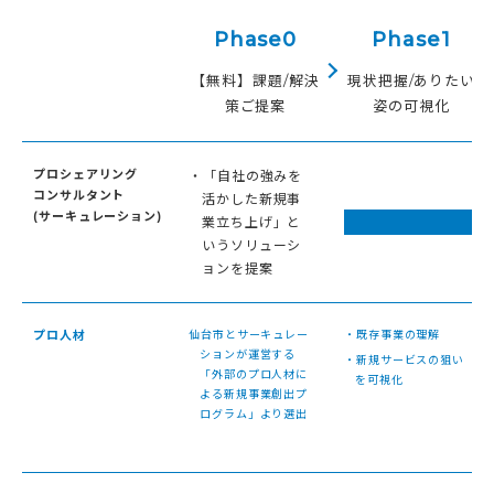
Phase0
Phase1
【無料】課題/解決
現状把握/ありたい
策ご提案
姿の可視化
プロシェアリング
・「自社の強みを
コンサルタント
活かした新規事
(サーキュレーション)
業立ち上げ」と
いうソリューシ
ョンを提案
プロ人材
仙台市とサーキュレー
・既存事業の理解
ションが運営する
・新規サービスの狙い
「外部のプロ人材に
を可視化
よる新規事業創出プ
ログラム」より選出