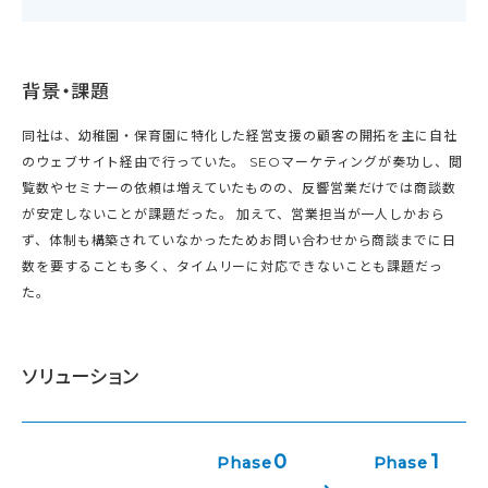
背景・課題
同社は、幼稚園・保育園に特化した経営支援の顧客の開拓を主に自社
のウェブサイト経由で行っていた。 SEOマーケティングが奏功し、閲
覧数やセミナーの依頼は増えていたものの、反響営業だけでは商談数
が安定しないことが課題だった。 加えて、営業担当が一人しかおら
ず、体制も構築されていなかったためお問い合わせから商談までに日
数を要することも多く、タイムリーに対応できないことも課題だっ
た。
ソリューション
0
1
Phase
Phase