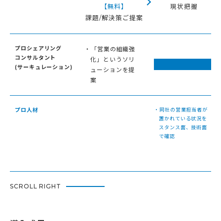
【無料】
現状把握
課題/解決策ご提案
プロシェアリング
・「営業の組織強
コンサルタント
化」というソリ
(サーキュレーション)
ューションを提
案
プロ人材
・同社の営業担当者が
置かれている状況を
スタンス面、技術面
で確認
SCROLL RIGHT