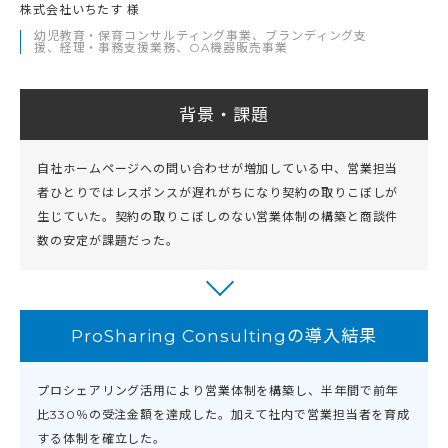
株式会社いちたす 様
幼児教育・保育コンサルティング事業、ブランディング支
援、経理・事務支援業務、OA機器販売事業
背景・課題
自社ホームページへの問い合わせが増加している中、営業担当
者ひとりではレスポンスが遅れがちになり契約の取りこぼしが
生じていた。契約の取りこぼしのない営業体制の構築と商談件
数の安定が課題だった。
ProSharing Consultingの導入結果
プロシェアリング活用により営業体制を構築し、半年間で前年
比330％の受注金額を達成した。加えて社内で営業担当者を育成
する体制を確立した。