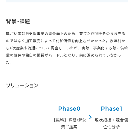
背景・課題
障がい者就労支援事業の賃金向上のため、育てた作物をそのまま売る
のではなく加工販売によって付加価値を向上させたかった。数年前か
ら6次産業や流通について調査していたが、実際に事業化する際に供給
量の確保や独自の慣習がハードルとなり、前に進められていなかっ
た。
ソリューション
Phase0
Phase1
【無料】課題/解決
現状把握・競合優
策ご提案
位性分析