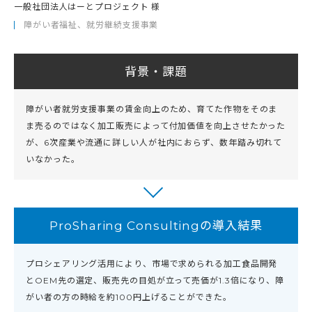
一般社団法人はーとプロジェクト 様
障がい者福祉、就労継続支援事業
背景・課題
障がい者就労支援事業の賃金向上のため、育てた作物をそのま
ま売るのではなく加工販売によって付加価値を向上させたかった
が、6次産業や流通に詳しい人が社内におらず、数年踏み切れて
いなかった。
ProSharing Consultingの導入結果
プロシェアリング活用により、市場で求められる加工食品開発
とOEM先の選定、販売先の目処が立って売価が1.3倍になり、障
がい者の方の時給を約100円上げることができた。