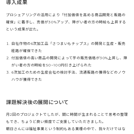
導入成果
プロシェアリングの活用により「付加価値を高める商品開発と販路の
確保」に着手し、売価が30%アップ、障がい者の方の時給も上昇する
という成果が出た。
自社作物の6次加工品「さつまいもチップス」の開発と生産・販売
経路が確保できた
付加価値の高い商品の開発によって芋の販売価格が30%上昇し、障
がい者の方の時給を50~100円引き上げられた
6次加工のための生産会社の検討手法、流通販路の獲得などのノウ
ハウが獲得できた
課題解決後の展開について
月2回のプロジェクトでしたが、間に時間が生まれることで思考の整理
もでき、ちょうど良い頻度でご支援していただきました。
朝日さんには福祉事業という制約もある業種の中で、我々だけではな