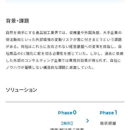
背景・課題
自然を相手にする食品加工業界では、収穫量や外国為替、大手企業の
受注動向といった外部環境の変動リスクが常に付きまとうという課題
がある。同社はこれらに左右されない経営基盤への変革を目指し、自
社商品のEC強化に舵を切る必要性を感じていた。しかし、過去に依頼
した外部のコンサルティング企業では費用対効果が得られず、自社に
ノウハウが蓄積しない構造的な課題に直面していた。
ソリューション
0
1
Phase
Phase
【無料】
現状把握
課題/解決策ご提案