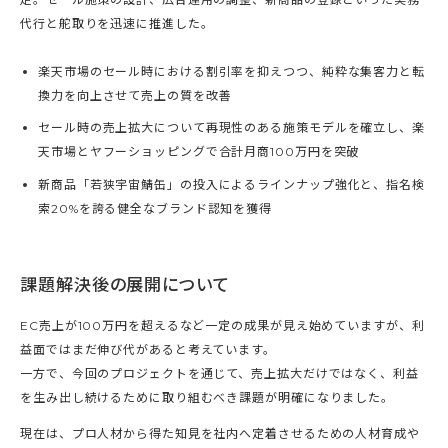
代行と舵取りを迅速に推進した。
楽天市場のセール時における割引率を抑えつつ、純粋な集客力と転
換力を向上させて売上の質を改善
セール時の売上拡大について再現性のある施策モデルを確立し、楽
天市場とヤフーショッピングで合計月商100万円を突破
新商品「若狭宇宙鯖缶」の投入によるラインナップ強化と、指名検
索20%を誇る健全なブランド認知を獲得
課題解決後の展開について
EC売上が100万円を超えるなど一定の成果が見え始めていますが、利
益面ではまだ伸び代があると考えています。
一方で、今回のプロジェクトを通じて、売上拡大だけではなく、利益
を生み出し続けるために取り組むべき課題が明確になりました。
現在は、プロ人材から得た知見を社内へ定着させるための人材育成や