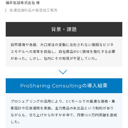
福井缶詰株式会社 様
缶壜詰食料品の製造加工販売
背景・課題
自然環境や為替、大口受注の変動に左右されない強固なビジネ
スモデルへの変革を目指し、自社商品のEC領域を強化する必要
があった。しかし、社内にその知見が不足していた。
ProSharing Consultingの導入結果
プロシェアリングの活用により、ECモールでの最適な価格・集
客設計や広告運用を実施。主力商品の未出品という制約があり
ながらも、立ち上げからわずか半年で、月商100万円突破を達成
した。