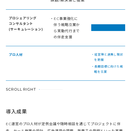
プロシェアリング
・EC事業強化に
コンサルタント
伴う戦略立案か
(サーキュレーション)
ら実動代行まで
の伴走支援
プロ人材
・経営陣と連携し現状
を把握
・長期目標に向けた戦
略を立案
SCROLL RIGHT
導入成果
EC運営のプロ人材が定例会議や随時相談を通じてプロジェクトに伴
走。セール施策の設計、広告運用の調整、新商品の登録といった実務