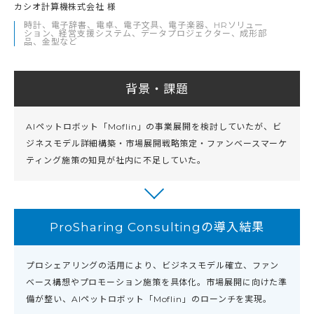
カシオ計算機株式会社 様
時計、電子辞書、電卓、電子文具、電子楽器、HRソリュー
ション、経営支援システム、データプロジェクター、成形部
品、金型など
背景・課題
AIペットロボット「Moflin」の事業展開を検討していたが、ビ
ジネスモデル詳細構築・市場展開戦略策定・ファンベースマーケ
ティング施策の知見が社内に不足していた。
ProSharing Consultingの導入結果
プロシェアリングの活用により、ビジネスモデル確立、ファン
ベース構想やプロモーション施策を具体化。市場展開に向けた準
備が整い、AIペットロボット「Moflin」のローンチを実現。