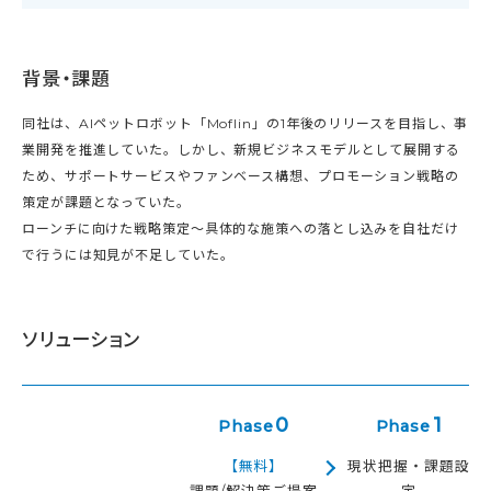
背景・課題
同社は、AIペットロボット「Moflin」の1年後のリリースを目指し、事
業開発を推進していた。しかし、新規ビジネスモデルとして展開する
ため、サポートサービスやファンベース構想、プロモーション戦略の
策定が課題となっていた。
ローンチに向けた戦略策定〜具体的な施策への落とし込みを自社だけ
で行うには知見が不足していた。
ソリューション
0
1
Phase
Phase
【無料】
現状把握・課題設
課題/解決策ご提案
定