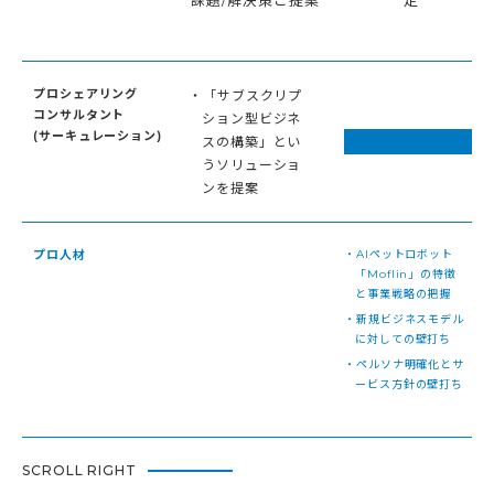
プロシェアリング
・「サブスクリプ
コンサルタント
ション型ビジネ
(サーキュレーション)
スの構築」とい
うソリューショ
ンを提案
プロ人材
・AIペットロボット
「Moflin」の特徴
と事業戦略の把握
・新規ビジネスモデル
に対しての壁打ち
・ペルソナ明確化とサ
ービス方針の壁打ち
SCROLL RIGHT