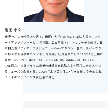
池田 孝文
出版社、広告代理店を経て、米国IT大手Exciteの日本法人設立にスタ
ートアップメンバーとして参画。広告宣伝・PR・リサーチを統括。日
本初女性メディア・ラグジュアリーWebマガジン・音楽・スポーツな
ど様々な新規事業の0→1創出を推進。社長室長としてJASDAQ上場に
貢献した。 2021年VOYAGER BRANDING&MARKETING Co.,
Ltd.設立。東証プライム企業の新規事業戦略立案～運用に至るあらゆ
るフェーズを支援する。2024年より自治体DX化を支援する株式会社
ミラボのアライアンス責任者に就任。