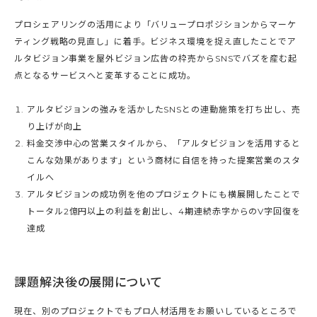
プロシェアリングの活用により「バリュープロポジションからマーケ
ティング戦略の見直し」に着手。ビジネス環境を捉え直したことでア
ルタビジョン事業を屋外ビジョン広告の枠売からSNSでバズを産む起
点となるサービスへと変革することに成功。
アルタビジョンの強みを活かしたSNSとの連動施策を打ち出し、売
り上げが向上
料金交渉中心の営業スタイルから、「アルタビジョンを活用すると
こんな効果があります」という商材に自信を持った提案営業のスタ
イルへ
アルタビジョンの成功例を他のプロジェクトにも横展開したことで
トータル2億円以上の利益を創出し、4期連続赤字からのV字回復を
達成
課題解決後の展開について
現在、別のプロジェクトでもプロ人材活用をお願いしているところで