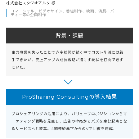
株式会社スタジオアルタ 様
コマ－シャル、ビデオサイン、番組制作、映画、演劇、パ－
ティ－等の企画制作
背景・課題
主力事業を失ったことで赤字状態が続く中でコスト削減には着
手できたが、売上アップの成長戦略が描けず現状を打開できず
にいた。
ProSharing Consultingの導入結果
プロシェアリングの活用により、バリュープロポジションからマ
ーケティング戦略を見直し、広告の枠売からバズを産む起点とな
るサービスへと変革。4期連続赤字からのV字回復を達成。