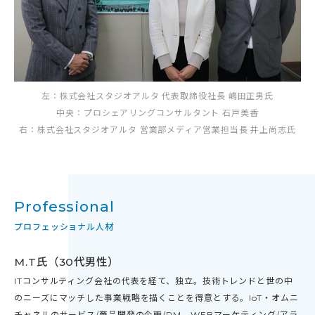
左：株式会社スタジオアルタ 代表取締役社長 嶋田正男氏
中央：プロシェアリングコンサルタント 石戸美香
右：株式会社スタジオアルタ 営業部メディア営業担当長 井上尚志氏
Professional
プロフェッショナル人材
M.T氏（30代男性）
ITコンサルティング会社の代表を経て、独立。技術トレンドと世の中
のニーズにマッチした事業戦略を描くことを得意とする。IoT・オムニ
チャネルのサービス/商品開発の企画/PM、WEBマーケティング/アラ