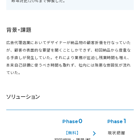
昨年対比120％まで伸長した。
背景・課題
広告代理店業においてデザイナーが納品物の顧客折衝を行なっていた
が、顧客の表面的な要望を聞くことしかできず、初回納品から度重な
る手直しが発生していた。それにより業務が圧迫し残業時間も増え、
本来自己研鑽に使うべき時間も取れず、社内には険悪な雰囲気が流れ
ていた。
ソリューション
0
1
Phase
Phase
【無料】
現状把握
初回相談・課題/解