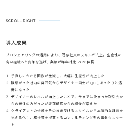
SCROLL RIGHT
導入成果
プロシェアリングの活用により、既存社員のスキルが向上。生産性の
高い組織へと変革を遂げ、業績が昨年対比120％伸長
手直しにかかる回数が激減し、大幅に生産性が向上した
険悪だった社内の雰囲気からデザイナー同士がQCしあったりと活
発になった
デザイナーのレベルが向上したことで、今までは決まった取引先か
らの発注のみだったが既存顧客からの紹介が増えた
クライアントの依頼をそのまま受けるスタイルから本質的な課題を
見える化し、解決策を提案するコンサルティング型の事業もスター
ト