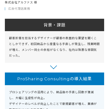
株式会社アルファス 様
広告代理店業務
背景・課題
顧客折衝を担当するデザイナーが顧客の表面的な要望を聞くこ
としかできず、初回納品から度重なる手直しが発生し、残業時間
が増え、メンバー同士の余裕がなくなり、社内は険悪な雰囲気
だった。
ProSharing Consultingの導入結果
プロシェアリングの活用により、納品後の手直し回数が激減
し、大幅に生産性が向上。
デザイナーのレベルが向上したことで新規顧客が増え、業績が