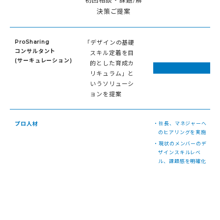
決策ご提案
ProSharing
「デザインの基礎
コンサルタント
スキル定着を目
(サーキュレーション)
的とした育成カ
リキュラム」と
いうソリューシ
ョンを提案
プロ人材
・社長、マネジャーへ
のヒアリングを実施
・現状のメンバーのデ
ザインスキルレベ
ル、課題感を明確化