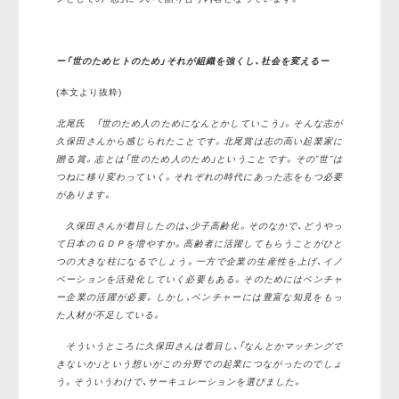
ー「世のためヒトのため」それが組織を強くし、社会を変えるー
(本文より抜粋)
北尾氏 「世のため人のためになんとかしていこう」。そんな志が
久保田さんから感じられたことです。北尾賞は志の高い起業家に
贈る賞。志とは「世のため人のため」ということです。その”世”は
つねに移り変わっていく。それぞれの時代にあった志をもつ必要
があります。
久保田さんが着目したのは、少子高齢化。そのなかで、どうやっ
て日本のＧＤＰを増やすか。高齢者に活躍してもらうことがひと
つの大きな柱になるでしょう。一方で企業の生産性を上げ、イノ
ベーションを活発化していく必要もある。そのためにはベンチャ
ー企業の活躍が必要。しかし、ベンチャーには豊富な知見をもっ
た人材が不足している。
そういうところに久保田さんは着目し、「なんとかマッチングで
きないか」という想いがこの分野での起業につながったのでしょ
う。そういうわけで、サーキュレーションを選びました。