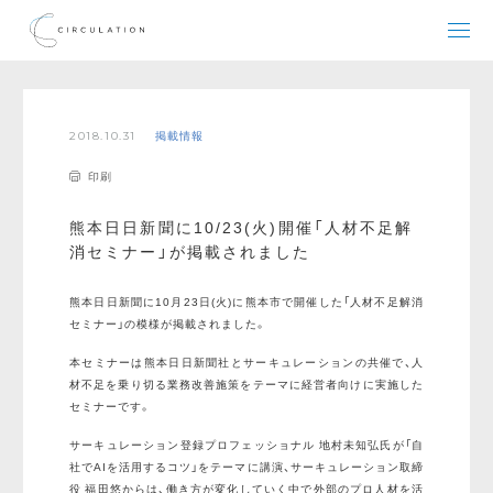
2018.10.31
掲載情報
印刷
熊本日日新聞に10/23(火)開催「人材不足解
消セミナー」が掲載されました
熊本日日新聞に10月23日(火)に熊本市で開催した「人材不足解消
セミナー」の模様が掲載されました。
本セミナーは熊本日日新聞社とサーキュレーションの共催で、人
材不足を乗り切る業務改善施策をテーマに経営者向けに実施した
セミナーです。
サーキュレーション登録プロフェッショナル 地村未知弘氏が「自
社でAIを活用するコツ」をテーマに講演、サーキュレーション取締
役 福田悠からは、働き方が変化していく中で外部のプロ人材を活