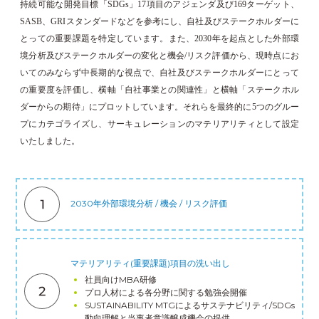
持続可能な開発目標「SDGs」17項目のアジェンダ及び169ターゲット、
SASB、GRIスタンダードなどを参考にし、自社及びステークホルダーに
とっての重要課題を特定しています。また、2030年を起点とした外部環
境分析及びステークホルダーの変化と機会/リスク評価から、現時点にお
いてのみならず中長期的な視点で、自社及びステークホルダーにとって
の重要度を評価し、横軸「自社事業との関連性」と横軸「ステークホル
ダーからの期待」にプロットしています。それらを最終的に5つのグルー
プにカテゴライズし、サーキュレーションのマテリアリティとして設定
いたしました。
2030年外部環境分析 / 機会 / リスク評価
マテリアリティ(重要課題)項目の洗い出し
社員向けMBA研修
プロ人材による各分野に関する勉強会開催
SUSTAINABILITY MTGによるサステナビリティ/SDGs
動向理解と当事者意識醸成機会の提供