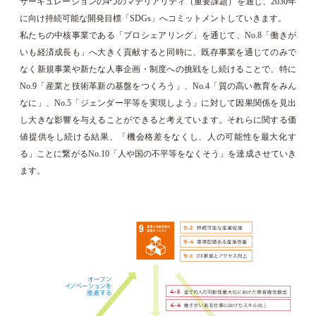
サーキュレーションの4つのマテリアリティ（重要課題）を通じ、2030年
に向け持続可能な開発目標「SDGs」へコミットメントしていきます。
私たちの中核事業である「プロシェアリング」を通じて、No.8「働きが
いも経済成長も」へ大きく貢献すると同時に、既存事業を通じてのみで
なく新規事業や新たな人事企画・制度への挑戦をし続けることで、特に
No.9「産業と技術革新の基盤をつくろう」、No.4「質の高い教育をみん
なに」、No.5「ジェンダー平等を実現しよう」に対して因果関係を見出
し大きな影響を与えることができると考えています。それらに関する価
値提供をし続ける結果、「機会格差をなくし、人の可能性を最大化す
る」ことに繋がるNo.10「人や国の不平等をなくそう」を達成させていき
ます。