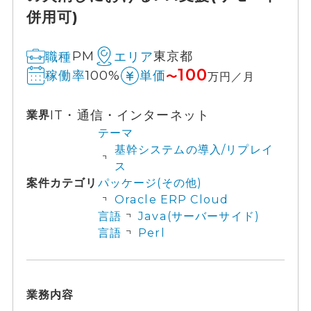
併用可)
PM
東京都
職種
エリア
100
100%
稼働率
単価
〜
万円／月
IT・通信・インターネット
業界
テーマ
基幹システムの導入/リプレイ
ス
案件カテゴリ
パッケージ(その他)
Oracle ERP Cloud
言語
Java(サーバーサイド)
言語
Perl
業務内容