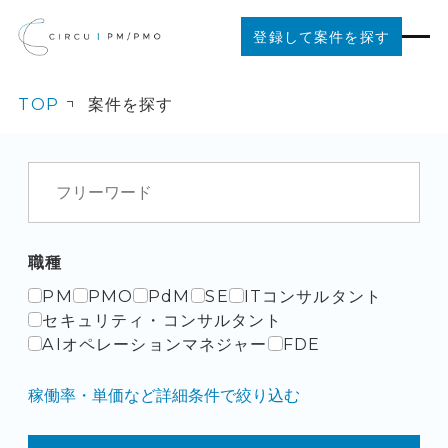
登録して案件を探す
TOP
案件を探す
案件を探す
ご利用の流れ
お役立ちコンテンツ
職種
PM
PMO
PdM
SE
ITコンサルタント
法人の方はこちら
セキュリティ・コンサルタント
AIオペレーションマネジャー
FDE
稼働率・単価など詳細条件で絞り込む