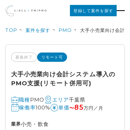
登録して案件を探す
TOP
案件を探す
PMO
案件を探す
ご利用の流れ
募集終了
リモート可
大手小売業向け会計システム導入の
お役立ちコンテンツ
PMO支援(リモート併用可)
法人の方はこちら
PMO
千葉県
職種
エリア
85
100%
稼働率
単価
〜
万円／月
小売・飲食
業界