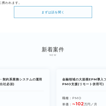
に携われます。
まずは話を聞く
新着案件
NEW
・契約系業務システムの運用
金融領域の大規模EPM導入
出社必須)
PMO支援(リモート併用可)
職種
PMO
102
単価
〜
万円／月