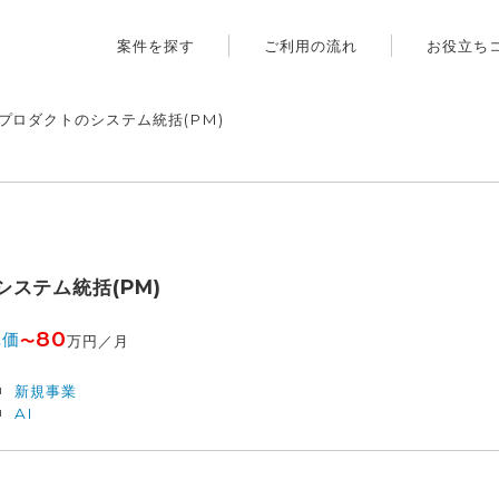
案件を探す
ご利用の流れ
お役立ち
プロダクトのシステム統括(PM)
ステム統括(PM)
80
単価
〜
万円／月
新規事業
AI