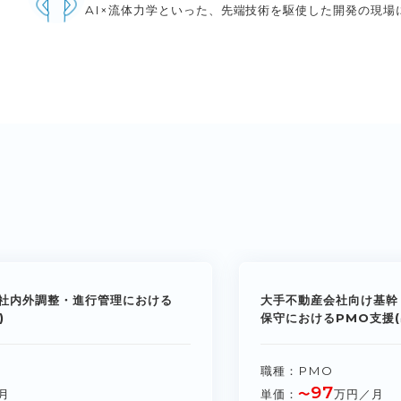
AI×流体力学といった、先端技術を駆使した開発の現場
社内外調整・進行管理における
大手不動産会社向け基幹
)
保守におけるPMO支援(
職種
PMO
97
月
単価
〜
万円／月