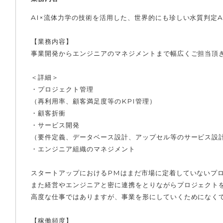
AI×流体力学の技術を活用した、世界的にも珍しい水質判定
【業務内容】
事業開発からエンジニアのマネジメントまで幅広くご担当頂
＜詳細＞
・プロジェクト管理
（再利用率、顧客満足度等のKPI管理）
・顧客折衝
・サービス開発
（要件定義、データベース設計、アップセル等のサービス設
・エンジニア組織のマネジメント
スタートアップにおけるPMはまだ市場に定着していないプ
また経営やエンジニアと密に連携をとりながらプロジェクト
高度な仕事ではありますが、事業を形にしていくためになく
【稼働頻度】