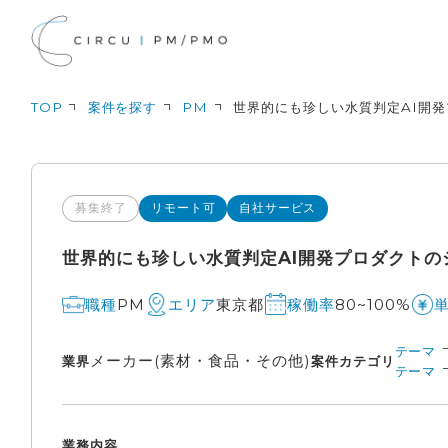
TOP
案件を探す
PM
世界的にも珍しい水質判定AI開発
募集終了
リモート可
自社サービス
世界的にも珍しい水質判定AI開発プロダクトのシ
PM
東京都
80~100%
職種
エリア
稼働率
テーマ
メーカー(素材・食品・その他)
業界
案件カテゴリ
テーマ
業務内容