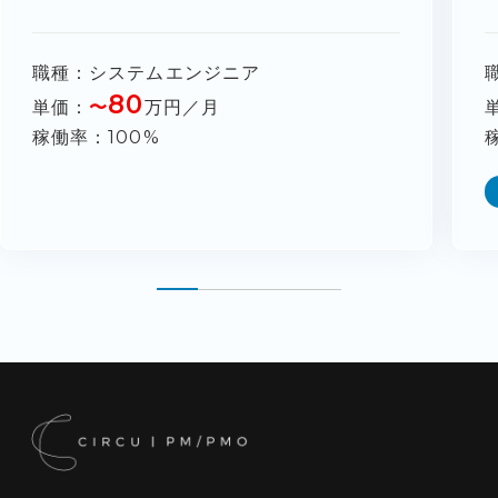
職種
システムエンジニア
80
単価
〜
万円／月
稼働率
100%