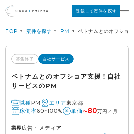
登録して案件を探す
TOP
案件を探す
PM
案件を探す
ご利用の流れ
募集終了
自社サービス
ベトナムとのオフショア支援！自社
お役立ちコンテンツ
サービスのPM
法人の方はこちら
PM
東京都
職種
エリア
80
60~100%
稼働率
単価
〜
万円／月
広告・メディア
業界