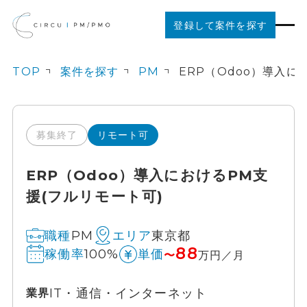
登録して案件を探す
TOP
案件を探す
PM
案件を探す
ご利用の流れ
募集終了
リモート可
ERP（Odoo）導入におけるPM支
お役立ちコンテンツ
援(フルリモート可)
法人の方はこちら
PM
東京都
職種
エリア
88
100%
稼働率
単価
〜
万円／月
IT・通信・インターネット
業界