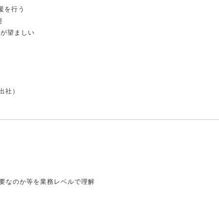
援を行う
態
方が望ましい
出社）
要なのか等を業務レベルで理解