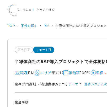
TOP
案件を探す
PM
半導体商社のSAP導入プロジェク
募集終了
リモート可
半導体商社のSAP導入プロジェクトで全体統括P
PM
東京都
100%
職種
エリア
稼働率
単価
〜
専門商社・流通
業界
案件カテゴリ
テーマ
基幹システムの
業務内容