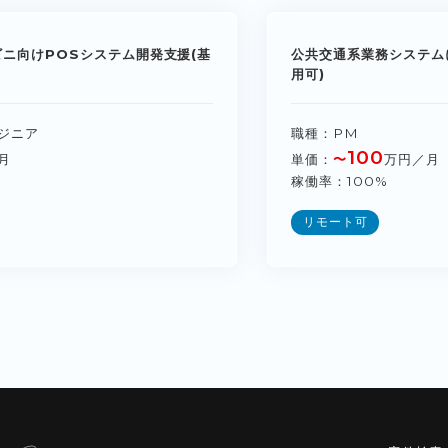
ビニ向けPOSシステム開発支援(基
公共交通系業務システム
用可)
ジニア
職種
PM
100
月
単価
〜
万円／月
稼働率
100%
リモート可