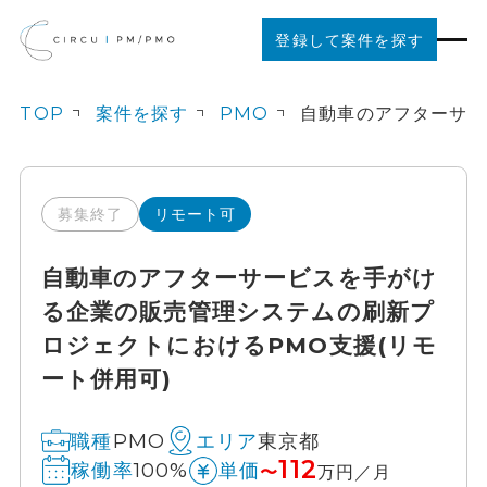
登録して案件を探す
TOP
案件を探す
PMO
案件を探す
ご利用の流れ
募集終了
リモート可
自動車のアフターサービスを手がけ
お役立ちコンテンツ
る企業の販売管理システムの刷新プ
ロジェクトにおけるPMO支援(リモ
法人の方はこちら
ート併用可)
PMO
東京都
職種
エリア
112
100%
稼働率
単価
〜
万円／月