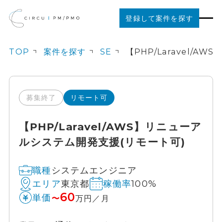
登録して案件を探す
TOP
案件を探す
SE
案件を探す
ご利用の流れ
募集終了
リモート可
【PHP/Laravel/AWS】リニューア
お役立ちコンテンツ
ルシステム開発支援(リモート可)
法人の方はこちら
システムエンジニア
職種
東京都
100%
エリア
稼働率
60
単価
〜
万円／月