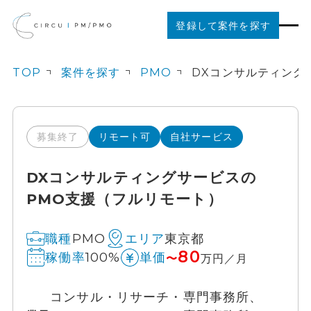
登録して案件を探す
TOP
案件を探す
PMO
案件を探す
ご利用の流れ
募集終了
リモート可
自社サービス
DXコンサルティングサービスの
お役立ちコンテンツ
PMO支援（フルリモート）
法人の方はこちら
PMO
東京都
職種
エリア
80
100%
稼働率
単価
〜
万円／月
コンサル・リサーチ・専門事務所、