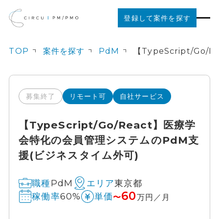
登録して案件を探す
TOP
案件を探す
PdM
案件を探す
ご利用の流れ
募集終了
リモート可
自社サービス
【TypeScript/Go/React】医療学
お役立ちコンテンツ
会特化の会員管理システムのPdM支
援(ビジネスタイム外可)
法人の方はこちら
PdM
東京都
職種
エリア
60
60%
稼働率
単価
〜
万円／月