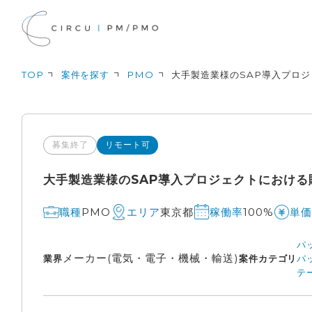
TOP
案件を探す
PMO
大手製造業様のSAP導入プロジ
募集終了
リモート可
大手製造業様のSAP導入プロジェクトにおける
PMO
東京都
100%
職種
エリア
稼働率
単価
パ
メーカー(電気・電子・機械・輸送)
業界
案件カテゴリ
パ
テ