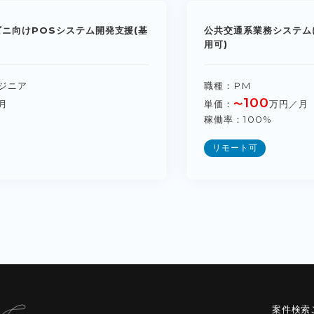
ビニ向けPOSシステム開発支援(基
公共交通系業務システム
用可)
ジニア
職種
PM
100
月
単価
〜
万円／月
稼働率
100%
リモート可
案件検索