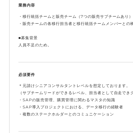
業務内容
・移行統括チームと販売チーム（7つの販売サブチームあり）
・販売チームの各移行担当者と移行統括チームメンバーとの
■募集背景
人員不足のため。
必須要件
＊元請けシニアコンサルタントレベルを想定しております。
（サブチームリードができるレベル、担当者として自走でき
・SAPの販売管理、購買管理に関わるマスタの知識
・SAP導入プロジェクトにおける、データ移行の経験者
・複数のステークホルダーとのコミュニケーション