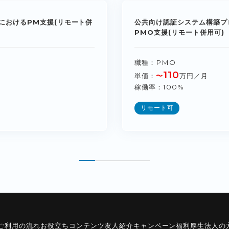
におけるPM支援(リモート併
公共向け認証システム構築プ
PMO支援(リモート併用可)
職種
PMO
110
単価
〜
万円／月
稼働率
100%
リモート可
ご利用の流れ
お役立ちコンテンツ
友人紹介キャンペーン
福利厚生
法人の