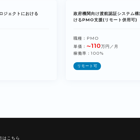
ロジェクトにおける
政府機関向け渡航認証システム構
けるPMO支援(リモート併用可)
職種
PMO
110
単価
〜
万円／月
稼働率
100%
リモート可
方はこちら