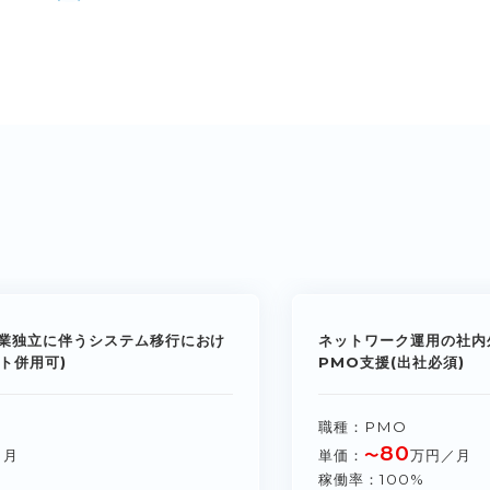
業独立に伴うシステム移行におけ
ネットワーク運用の社内
ト併用可)
PMO支援(出社必須)
職種
PMO
80
／月
単価
〜
万円／月
稼働率
100%