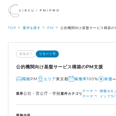
TOP
案件を探す
PM
公的機関向け基盤サービス構築の
募集終了
リモート可
公的機関向け基盤サービス構築のPM支援
PM
東京都
100%
職種
エリア
稼働率
単価
〜
テーマ
情報セキ
公社・官公庁・学校
業界
案件カテゴリ
テーマ
インフラ
業務内容