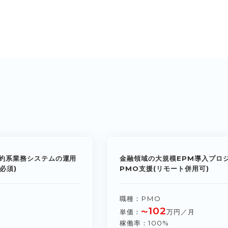
約系業務システムの運用
金融領域の大規模EPM導入プロ
必須)
PMO支援(リモート併用可)
職種
PMO
102
単価
〜
万円／月
稼働率
100%