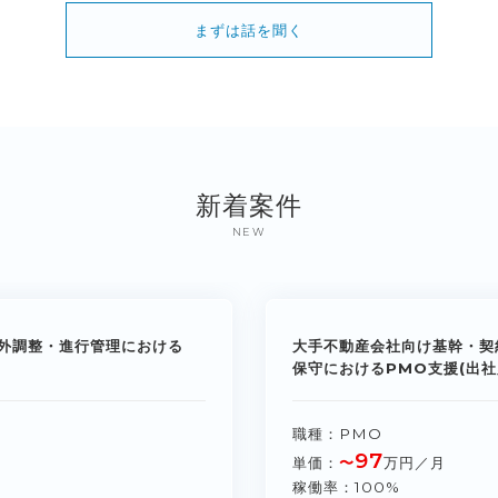
まずは話を聞く
新着案件
NEW
外調整・進行管理における
大手不動産会社向け基幹・契
保守におけるPMO支援(出社
職種
PMO
97
単価
〜
万円／月
稼働率
100%