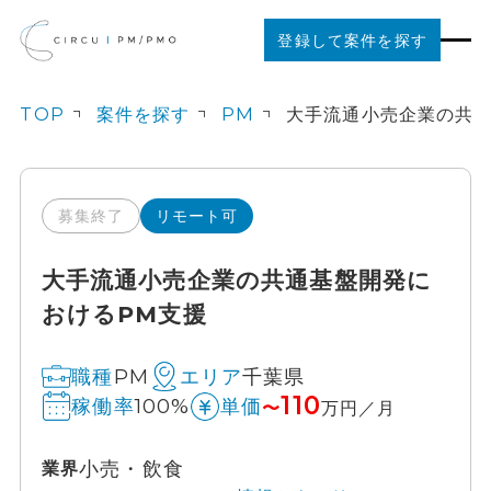
登録して案件を探す
TOP
案件を探す
PM
案件を探す
ご利用の流れ
募集終了
リモート可
大手流通小売企業の共通基盤開発に
お役立ちコンテンツ
おけるPM支援
法人の方はこちら
PM
千葉県
職種
エリア
110
100%
稼働率
単価
〜
万円／月
小売・飲食
業界