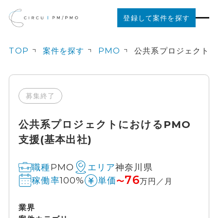
登録して案件を探す
TOP
案件を探す
PMO
案件を探す
ご利用の流れ
募集終了
公共系プロジェクトにおけるPMO
お役立ちコンテンツ
支援(基本出社)
法人の方はこちら
PMO
神奈川県
職種
エリア
76
100%
稼働率
単価
〜
万円／月
業界