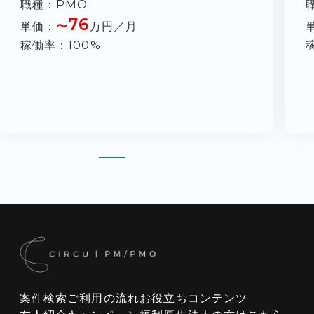
職種
PMO
76
単価
〜
万円／月
稼働率
100%
案件検索
ご利用の流れ
お役立ちコンテンツ