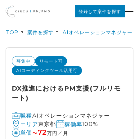
登録して案件を探す
TOP
案件を探す
AIオペレーションマネジャー
案件を探す
ご利用の流れ
募集中
リモート可
AIコーディングツール活用可
お役立ちコンテンツ
DX推進におけるPM支援(フルリモ
ート)
法人の方はこちら
AIオペレーションマネジャー
職種
東京都
100%
エリア
稼働率
72
単価
〜
万円／月