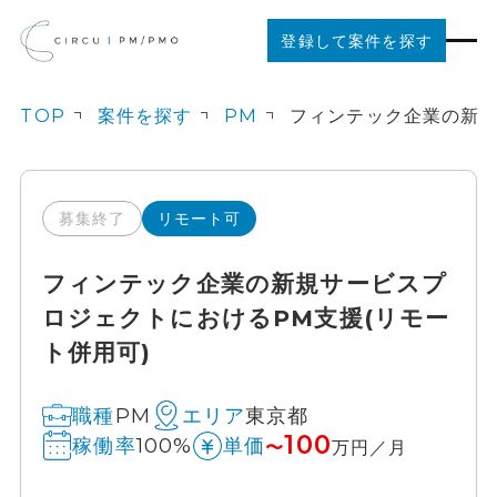
登録して案件を探す
TOP
案件を探す
PM
案件を探す
ご利用の流れ
募集終了
リモート可
フィンテック企業の新規サービスプ
お役立ちコンテンツ
ロジェクトにおけるPM支援(リモー
ト併用可)
法人の方はこちら
PM
東京都
職種
エリア
100
100%
稼働率
単価
〜
万円／月