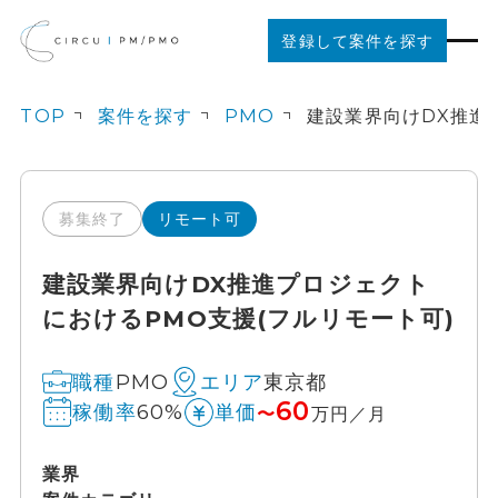
登録して案件を探す
TOP
案件を探す
PMO
案件を探す
ご利用の流れ
募集終了
リモート可
建設業界向けDX推進プロジェクト
お役立ちコンテンツ
におけるPMO支援(フルリモート可)
法人の方はこちら
PMO
東京都
職種
エリア
60
60%
稼働率
単価
〜
万円／月
業界