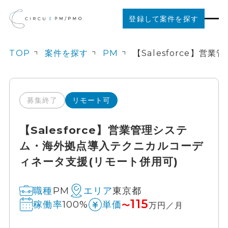
登録して案件を探す
TOP
案件を探す
PM
案件を探す
ご利用の流れ
募集終了
リモート可
【Salesforce】営業管理システ
お役立ちコンテンツ
ム・海外拠点導入テクニカルコーデ
ィネータ支援(リモート併用可)
法人の方はこちら
PM
東京都
職種
エリア
115
100%
稼働率
単価
〜
万円／月