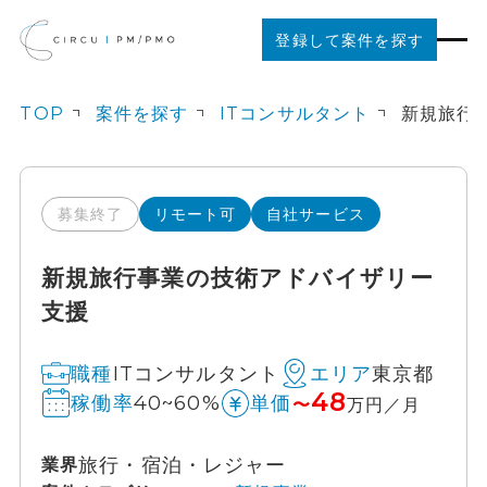
登録して案件を探す
TOP
案件を探す
ITコンサルタント
案件を探す
ご利用の流れ
募集終了
リモート可
自社サービス
新規旅行事業の技術アドバイザリー
お役立ちコンテンツ
支援
法人の方はこちら
ITコンサルタント
東京都
職種
エリア
48
40~60%
稼働率
単価
〜
万円／月
旅行・宿泊・レジャー
業界