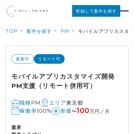
登録して案件を探す
TOP
案件を探す
PM
案件を探す
ご利用の流れ
募集中
リモート可
モバイルアプリカスタマイズ開発
お役立ちコンテンツ
PM支援（リモート併用可）
法人の方はこちら
PM
東京都
職種
エリア
100
100%
稼働率
単価
〜
万円／月
業界