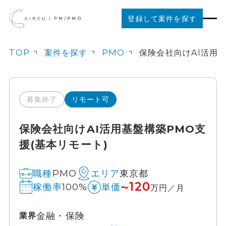
登録して案件を探す
TOP
案件を探す
PMO
案件を探す
ご利用の流れ
募集終了
リモート可
保険会社向けAI活用基盤構築PMO支
お役立ちコンテンツ
援(基本リモート)
法人の方はこちら
PMO
東京都
職種
エリア
120
100%
稼働率
単価
〜
万円／月
金融・保険
業界