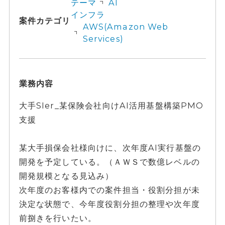
テーマ
AI
インフラ
案件カテゴリ
AWS(Amazon Web
Services)
業務内容
大手SIer_某保険会社向けAI活用基盤構築PMO
支援
某大手損保会社様向けに、次年度AI実行基盤の
開発を予定している。（ＡＷＳで数億レベルの
開発規模となる見込み）
次年度のお客様内での案件担当・役割分担が未
決定な状態で、今年度役割分担の整理や次年度
前捌きを行いたい。