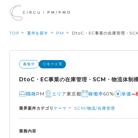
TOP
案件を探す
PM
DtoC・EC事業の在庫管理・S
募集中
リモート可
DtoC・EC事業の在庫管理・SCM・物流体制
PM
東京都
60%
職種
エリア
稼働率
単価
〜
業界
案件カテゴリ
テーマ
SCM/物流/在庫管理
業務内容