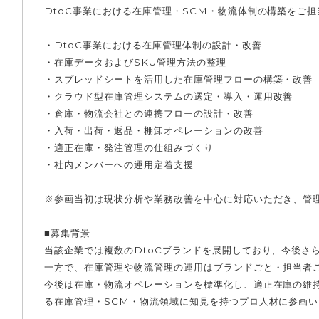
DtoC事業における在庫管理・SCM・物流体制の構築をご
・DtoC事業における在庫管理体制の設計・改善
・在庫データおよびSKU管理方法の整理
・スプレッドシートを活用した在庫管理フローの構築・改善
・クラウド型在庫管理システムの選定・導入・運用改善
・倉庫・物流会社との連携フローの設計・改善
・入荷・出荷・返品・棚卸オペレーションの改善
・適正在庫・発注管理の仕組みづくり
・社内メンバーへの運用定着支援
※参画当初は現状分析や業務改善を中心に対応いただき、管
■募集背景
当該企業では複数のDtoCブランドを展開しており、今後さ
一方で、在庫管理や物流管理の運用はブランドごと・担当者
今後は在庫・物流オペレーションを標準化し、適正在庫の維持
る在庫管理・SCM・物流領域に知見を持つプロ人材に参画