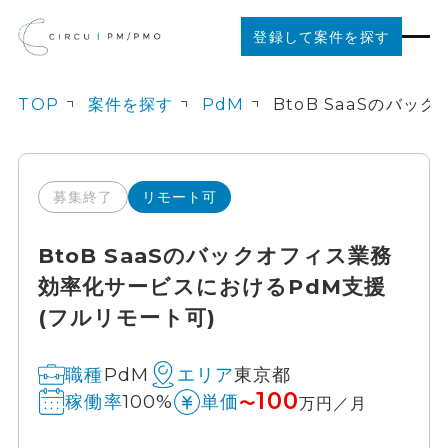
登録して案件を探す
TOP
案件を探す
PdM
案件を探す
ご利用の流れ
募集終了
リモート可
BtoB SaaSのバックオフィス業務
お役立ちコンテンツ
効率化サービスにおけるPdM支援
(フルリモート可)
法人の方はこちら
PdM
東京都
職種
エリア
100
100%
稼働率
単価
〜
万円／月