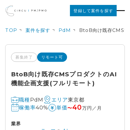
登録して案件を探す
TOP
案件を探す
PdM
案件を探す
ご利用の流れ
募集終了
リモート可
BtoB向け既存CMSプロダクトのAI
お役立ちコンテンツ
機能企画支援(フルリモート)
法人の方はこちら
PdM
東京都
職種
エリア
40
40%
稼働率
単価
〜
万円／月
業界