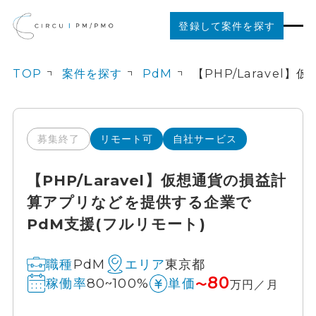
登録して案件を探す
TOP
案件を探す
PdM
案件を探す
ご利用の流れ
募集終了
リモート可
自社サービス
【PHP/Laravel】仮想通貨の損益計
お役立ちコンテンツ
算アプリなどを提供する企業で
PdM支援(フルリモート)
法人の方はこちら
PdM
東京都
職種
エリア
80
80~100%
稼働率
単価
〜
万円／月