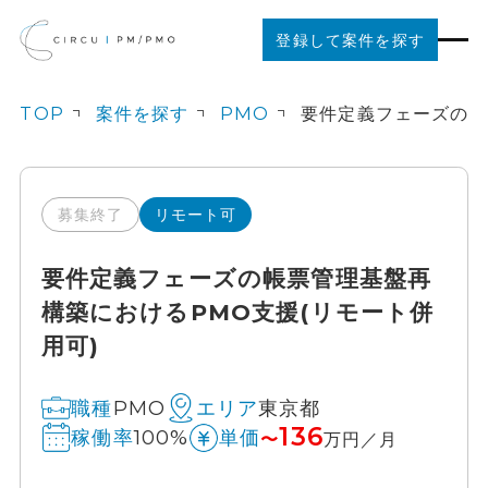
登録して案件を探す
TOP
案件を探す
PMO
案件を探す
ご利用の流れ
募集終了
リモート可
要件定義フェーズの帳票管理基盤再
お役立ちコンテンツ
構築におけるPMO支援(リモート併
用可)
法人の方はこちら
PMO
東京都
職種
エリア
136
100%
稼働率
単価
〜
万円／月