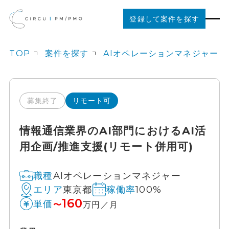
登録して案件を探す
TOP
案件を探す
AIオペレーションマネジャー
案件を探す
ご利用の流れ
募集終了
リモート可
情報通信業界のAI部門におけるAI活
お役立ちコンテンツ
用企画/推進支援(リモート併用可)
法人の方はこちら
AIオペレーションマネジャー
職種
東京都
100%
エリア
稼働率
160
単価
〜
万円／月