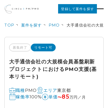
登録して案件を探す
TOP
案件を探す
PMO
案件を探す
ご利用の流れ
募集終了
リモート可
大手通信会社の大規模会員基盤刷新
お役立ちコンテンツ
プロジェクトにおけるPMO支援(基
本リモート)
法人の方はこちら
PMO
東京都
職種
エリア
85
100%
稼働率
単価
〜
万円／月