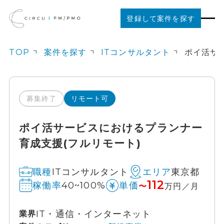
登録して案件を探す
TOP
案件を探す
ITコンサルタント
案件を探す
ご利用の流れ
募集終了
リモート可
ポイ活サービスにおけるプランナー
お役立ちコンテンツ
育成支援(フルリモート)
法人の方はこちら
ITコンサルタント
東京都
職種
エリア
112
40~100%
稼働率
単価
〜
万円／月
IT・通信・インターネット
業界