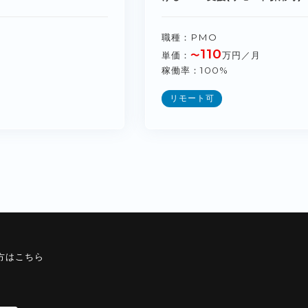
職種
PMO
110
単価
〜
万円／月
稼働率
100%
リモート可
方はこちら