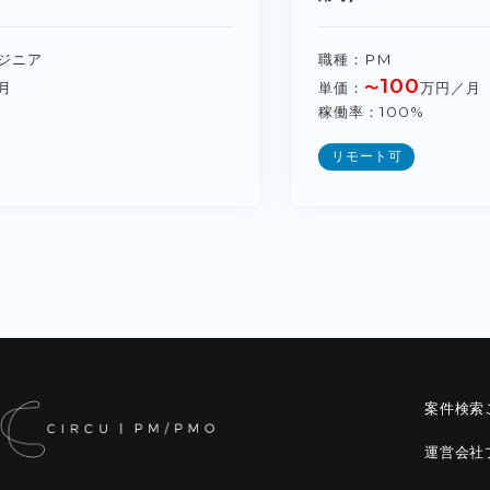
ジニア
職種
PM
100
月
単価
〜
万円／月
稼働率
100%
リモート可
案件検索
運営会社