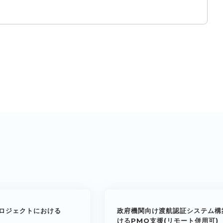
ロジェクトにおける
政府機関向け渡航認証システム構
けるPMO支援(リモート併用可)