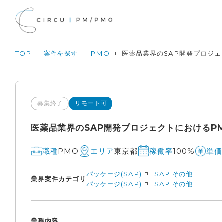
TOP
案件を探す
PMO
医薬品業界のSAP開発プロジェ
募集終了
リモート可
医薬品業界のSAP開発プロジェクトにおけるPM
PMO
東京都
100%
職種
エリア
稼働率
単価
パッケージ(SAP)
SAP その他
業界
案件カテゴリ
パッケージ(SAP)
SAP その他
業務内容