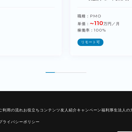
職種
PMO
110
単価
〜
万円／月
稼働率
100%
リモート可
ご利用の流れ
お役立ちコンテンツ
友人紹介キャンペーン
福利厚生
法人の
プライバシーポリシー