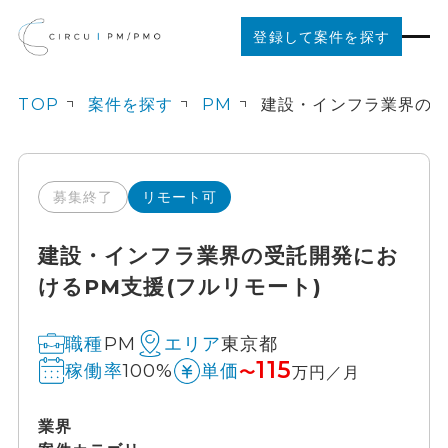
登録して案件を探す
TOP
案件を探す
PM
案件を探す
ご利用の流れ
募集終了
リモート可
建設・インフラ業界の受託開発にお
お役立ちコンテンツ
けるPM支援(フルリモート)
法人の方はこちら
PM
東京都
職種
エリア
115
100%
稼働率
単価
〜
万円／月
業界