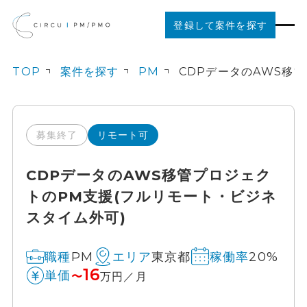
登録して案件を探す
TOP
案件を探す
PM
案件を探す
ご利用の流れ
募集終了
リモート可
CDPデータのAWS移管プロジェク
お役立ちコンテンツ
トのPM支援(フルリモート・ビジネ
スタイム外可)
法人の方はこちら
PM
東京都
20%
職種
エリア
稼働率
16
単価
〜
万円／月