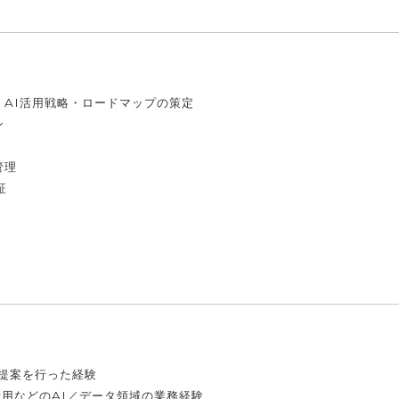
AI活用戦略・ロードマップの策定
ン
管理
証
提案を行った経験
活用などのAI／データ領域の業務経験