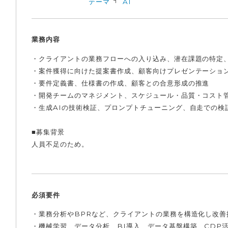
テーマ
AI
業務内容
・クライアントの業務フローへの入り込み、潜在課題の特定、
・案件獲得に向けた提案書作成、顧客向けプレゼンテーショ
・要件定義書、仕様書の作成、顧客との合意形成の推進
・開発チームのマネジメント、スケジュール・品質・コスト
・生成AIの技術検証、プロンプトチューニング、自走での検
■募集背景
人員不足のため。
必須要件
・業務分析やBPRなど、クライアントの業務を構造化し改善
・機械学習、データ分析、BI導入、データ基盤構築、CDP