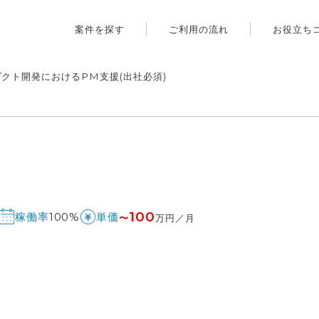
案件を探す
ご利用の流れ
お役立ち
ダクト開発におけるPM支援(出社必須)
100
100%
稼働率
単価
〜
万円／月