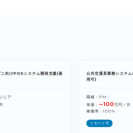
ビニ向けPOSシステム開発支援(基
公共交通系業務システム
用可)
ジニア
職種
PM
100
月
単価
〜
万円／月
稼働率
100%
リモート可