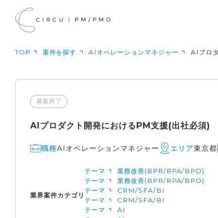
TOP
案件を探す
AIオペレーションマネジャー
AIプロ
募集終了
AIプロダクト開発におけるPM支援(出社必須)
AIオペレーションマネジャー
東京都
職種
エリア
テーマ
業務改善(BPR/RPA/BPO)
テーマ
業務改善(BPR/RPA/BPO)
テーマ
CRM/SFA/BI
業界
案件カテゴリ
テーマ
CRM/SFA/BI
テーマ
AI