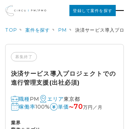
登録して案件を探す
TOP
案件を探す
PM
案件を探す
ご利用の流れ
募集終了
決済サービス導入プロジェクトでの
お役立ちコンテンツ
進行管理支援(出社必須)
法人の方はこちら
PM
東京都
職種
エリア
70
100%
稼働率
単価
〜
万円／月
業界