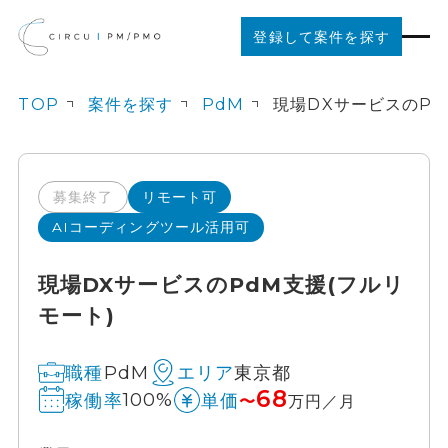
登録して案件を探す
TOP
案件を探す
PdM
案件を探す
ご利用の流れ
募集終了
リモート可
AIコーディングツール活用可
お役立ちコンテンツ
現場DXサービスのPdM支援(フルリ
モート)
法人の方はこちら
PdM
東京都
職種
エリア
68
100%
稼働率
単価
〜
万円／月