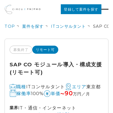
登録して案件を探す
TOP
案件を探す
ITコンサルタント
案件を探す
ご利用の流れ
募集終了
リモート可
SAP CO モジュール導入・構成支援
お役立ちコンテンツ
(リモート可)
法人の方はこちら
ITコンサルタント
東京都
職種
エリア
90
100%
稼働率
単価
〜
万円／月
IT・通信・インターネット
業界