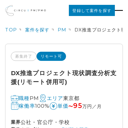
登録して案件を探す
TOP
案件を探す
PM
案件を探す
ご利用の流れ
募集終了
リモート可
DX推進プロジェクト現状調査分析支
お役立ちコンテンツ
援(リモート併用可)
法人の方はこちら
PM
東京都
職種
エリア
95
100%
稼働率
単価
〜
万円／月
公社・官公庁・学校
業界