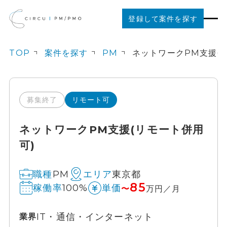
登録して案件を探す
TOP
案件を探す
PM
案件を探す
ご利用の流れ
募集終了
リモート可
ネットワークPM支援(リモート併用
お役立ちコンテンツ
可)
法人の方はこちら
PM
東京都
職種
エリア
85
100%
稼働率
単価
〜
万円／月
IT・通信・インターネット
業界