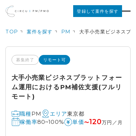
登録して案件を探す
TOP
案件を探す
PM
案件を探す
ご利用の流れ
募集終了
リモート可
大手小売業ビジネスプラットフォー
お役立ちコンテンツ
ム運用におけるPM補佐支援(フルリ
モート)
法人の方はこちら
PM
東京都
職種
エリア
120
80~100%
稼働率
単価
〜
万円／月